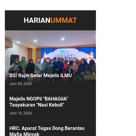
HARIAN
UMMAT
BSI Rajin Gelar Mejelis iLMU
Juni 30, 2026
Majelis NGOPii "BAHAGiiA"
Tasyakuran "Nasi Kebuli"
Juni 16, 2026
HRC: Aparat Tegas Dong Berantas
Mafia Minyak