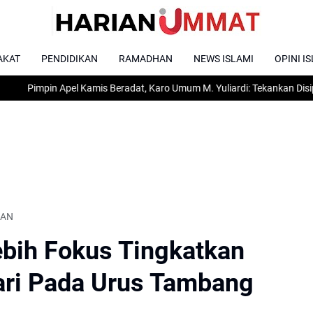
AKAT
PENDIDIKAN
RAMADHAN
NEWS ISLAMI
OPINI I
in Apel Kamis Beradat, Karo Umum M. Yuliardi: Tekankan Disiplin, ASN M
KAN
ih Fokus Tingkatkan
ari Pada Urus Tambang