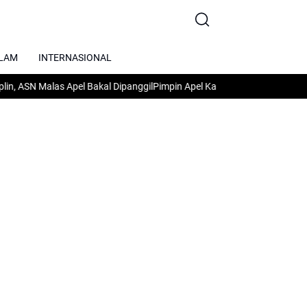
SLAM
INTERNASIONAL
alas Apel Bakal Dipanggil
Pimpin Apel Kamis Beradat, Karo Umum M. Yulia