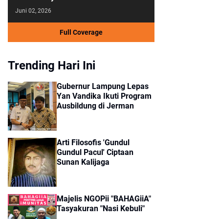
Juni 02, 2026
Full Coverage
Trending Hari Ini
Gubernur Lampung Lepas
Yan Vandika Ikuti Program
Ausbildung di Jerman
Arti Filosofis 'Gundul
Gundul Pacul' Ciptaan
Sunan Kalijaga
Majelis NGOPii "BAHAGiiA"
Tasyakuran "Nasi Kebuli"