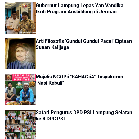
Gubernur Lampung Lepas Yan Vandika
Ikuti Program Ausbildung di Jerman
Arti Filosofis 'Gundul Gundul Pacul' Ciptaan
Sunan Kalijaga
Majelis NGOPii "BAHAGiiA" Tasyakuran
"Nasi Kebuli"
Safari Pengurus DPD PSI Lampung Selatan
ke 8 DPC PSI