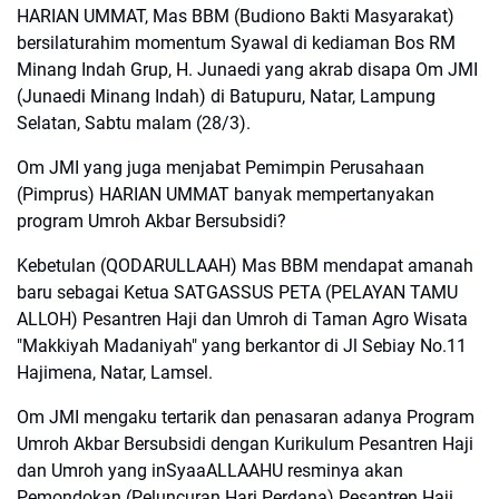
HARIAN UMMAT, Mas BBM (Budiono Bakti Masyarakat)
bersilaturahim momentum Syawal di kediaman Bos RM
Minang Indah Grup, H. Junaedi yang akrab disapa Om JMI
(Junaedi Minang Indah) di Batupuru, Natar, Lampung
Selatan, Sabtu malam (28/3).
Om JMI yang juga menjabat Pemimpin Perusahaan
(Pimprus) HARIAN UMMAT banyak mempertanyakan
program Umroh Akbar Bersubsidi?
Kebetulan (QODARULLAAH) Mas BBM mendapat amanah
baru sebagai Ketua SATGASSUS PETA (PELAYAN TAMU
ALLOH) Pesantren Haji dan Umroh di Taman Agro Wisata
"Makkiyah Madaniyah" yang berkantor di Jl Sebiay No.11
Hajimena, Natar, Lamsel.
Om JMI mengaku tertarik dan penasaran adanya Program
Umroh Akbar Bersubsidi dengan Kurikulum Pesantren Haji
dan Umroh yang inSyaaALLAAHU resminya akan
Pemondokan (Peluncuran Hari Perdana) Pesantren Haji