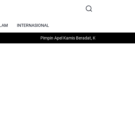
SLAM
INTERNASIONAL
Pimpin Apel Kamis Beradat, Karo Umum M. Yuliardi: Tekanka