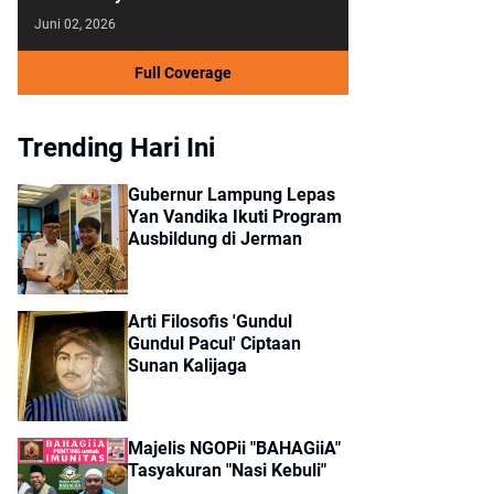
Juni 02, 2026
Full Coverage
Trending Hari Ini
Gubernur Lampung Lepas
Yan Vandika Ikuti Program
Ausbildung di Jerman
Arti Filosofis 'Gundul
Gundul Pacul' Ciptaan
Sunan Kalijaga
Majelis NGOPii "BAHAGiiA"
Tasyakuran "Nasi Kebuli"