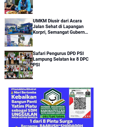
UMKM Diusir dari Acara
Jalan Sehat di Lapangan
Korpri, Semangat Gubernur
Bela Pedagang Kecil
Tercoreng
Safari Pengurus DPD PSI
Lampung Selatan ke 8 DPC
PSI