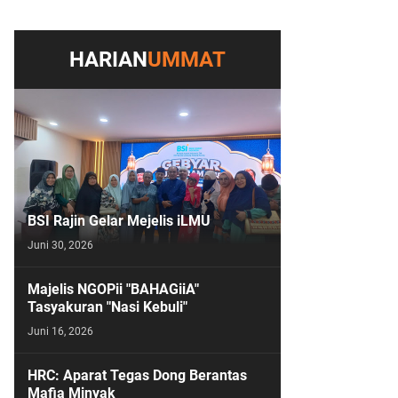
HARIAN
UMMAT
BSI Rajin Gelar Mejelis iLMU
Juni 30, 2026
Majelis NGOPii "BAHAGiiA"
Tasyakuran "Nasi Kebuli"
Juni 16, 2026
HRC: Aparat Tegas Dong Berantas
Mafia Minyak