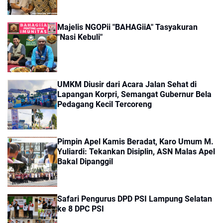
Majelis NGOPii "BAHAGiiA" Tasyakuran
"Nasi Kebuli"
UMKM Diusir dari Acara Jalan Sehat di
Lapangan Korpri, Semangat Gubernur Bela
Pedagang Kecil Tercoreng
Pimpin Apel Kamis Beradat, Karo Umum M.
Yuliardi: Tekankan Disiplin, ASN Malas Apel
Bakal Dipanggil
Safari Pengurus DPD PSI Lampung Selatan
ke 8 DPC PSI