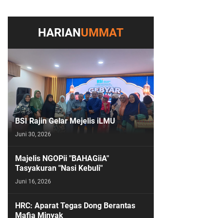
HARIAN
UMMAT
BSI Rajin Gelar Mejelis iLMU
Juni 30, 2026
Majelis NGOPii "BAHAGiiA"
Tasyakuran "Nasi Kebuli"
Juni 16, 2026
HRC: Aparat Tegas Dong Berantas
Mafia Minyak