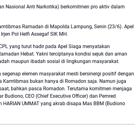
 Nasional Anti Narkotika) berkomitmen pro aktiv dalam
Kamtibmas Ramadan di Mapolda Lampung, Senin (23/6). Apel
rjen Pol Helfi Assegaf SIK MH.
CPL yang turut hadir pada Apel Siaga menyatakan
amadan Hebat. Yakni terciptanya kondisi sejuk dan aman
dah maupun ibadah sosial di lingkungan masyarakat.
n segenap elemen masyarakat mesti bersinergi positif dengan
aga Kamtibmas bukan hanya di Romadon saja. Namun juga
ap saat, bahkan pasca Romadon. Terutama komitmen menjaga
ar Budiono, CEO (Chief Executive Officer) dan Pemred
ah HARIAN UMMAT yang akrab disapa Mas BBM (Budiono