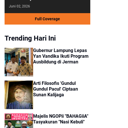
Juni 02, 2026
Full Coverage
Trending Hari Ini
Gubernur Lampung Lepas
Yan Vandika Ikuti Program
Ausbildung di Jerman
Arti Filosofis 'Gundul
Gundul Pacul' Ciptaan
Sunan Kalijaga
Majelis NGOPii "BAHAGiiA"
Tasyakuran "Nasi Kebuli"