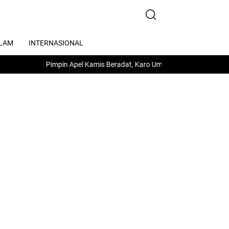
SLAM
INTERNASIONAL
Pimpin Apel Kamis Beradat, Karo Umum M. Yuliardi: Tekankan Disip